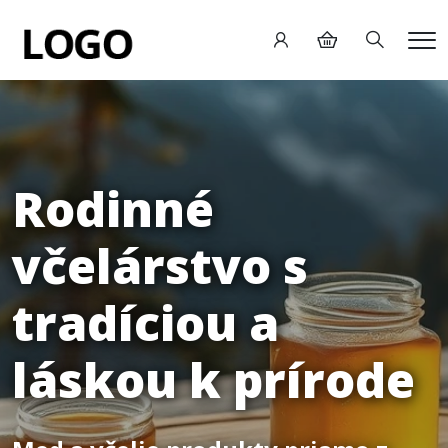
Hledání
Me
Rodinné
včelárstvo s
tradíciou a
láskou k prírode